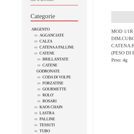
Categorie
Descrizion
ARGENTO
MOD 1/1R
AGGANCIATE
DIM.CUBO
CALZA
CATENA:F
CATENA A PALLINE
(PESO DI
CATENE
BRILLANTATE
Peso:
4g
CATENE
GODRONATE
CODA DI VOLPE
FORZATINE
GOURMETTE
ROLO'
ROSARI
KAOS CHAIN
LASTRA
PALLINE
TESSUTI
TUBO