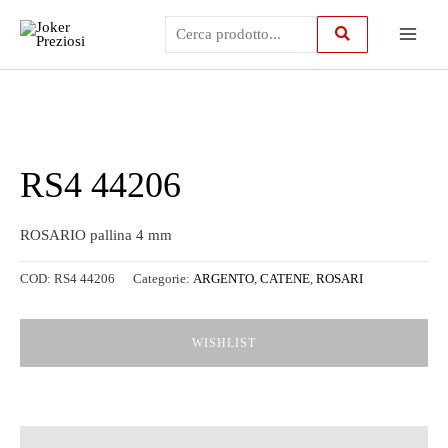
Vai
Main
al
contenuto
Menu
RS4 44206
ROSARIO pallina 4 mm
COD:
RS4 44206
Categorie:
ARGENTO
,
CATENE
,
ROSARI
WISHLIST
Descrizione