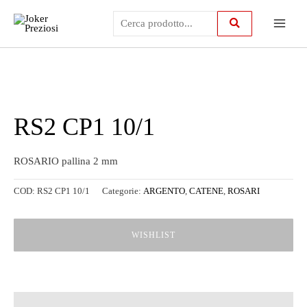
Vai
Main
al
contenuto
Menu
RS2 CP1 10/1
ROSARIO pallina 2 mm
COD:
RS2 CP1 10/1
Categorie:
ARGENTO
,
CATENE
,
ROSARI
WISHLIST
Descrizione