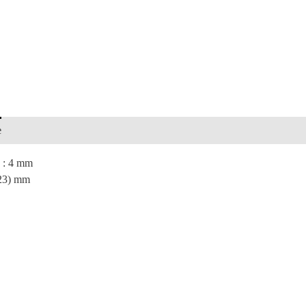
e
 : 4 mm
*23) mm