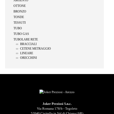
ARGENTO
OTTONE
BRONZO
TONDE
TESSUTI
TUBO
TUBO GAS
TUBOLARE RETE
BRACCIALI
CETENE METRAGGIO
LINEARE
ORECCHINI
Joker Preziosi S.n.c.
Via Romana 178/b - Tegoleto
52040 Civitella in Val di Chiana (AR)