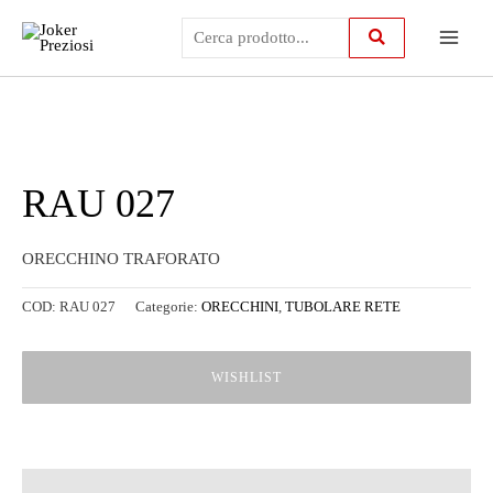
Vai
Main
al
contenuto
Menu
RAU 027
ORECCHINO TRAFORATO
COD:
RAU 027
Categorie:
ORECCHINI
,
TUBOLARE RETE
WISHLIST
Descrizione