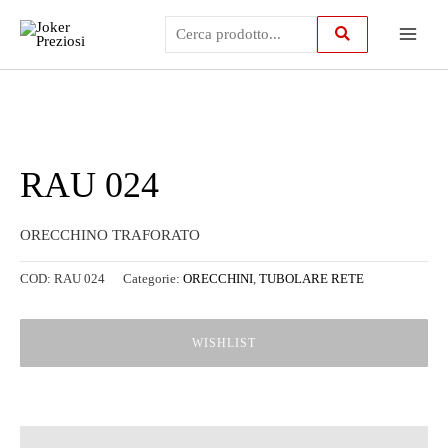
Vai
Main
al
contenuto
Menu
RAU 024
ORECCHINO TRAFORATO
COD:
RAU 024
Categorie:
ORECCHINI
,
TUBOLARE RETE
WISHLIST
Descrizione