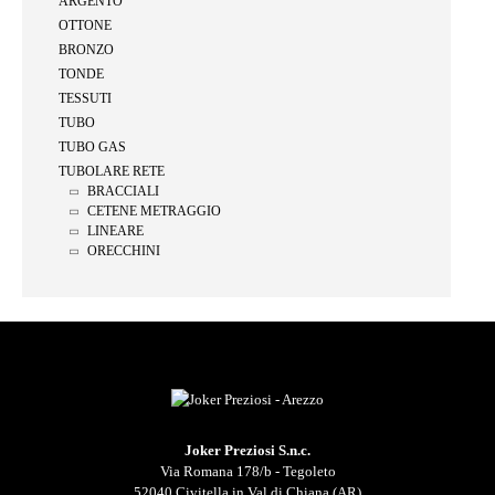
ARGENTO
OTTONE
BRONZO
TONDE
TESSUTI
TUBO
TUBO GAS
TUBOLARE RETE
BRACCIALI
CETENE METRAGGIO
LINEARE
ORECCHINI
Joker Preziosi S.n.c.
Via Romana 178/b - Tegoleto
52040 Civitella in Val di Chiana (AR)