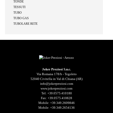
TONDE
TESSUTI
TUBO
TUBO GAS
TUBOLARE RETE
Joker Preziosi S.n.c.
Via Romana 178/b - Tegoleto
52040 Civitella in Val di Chiana (AR)
info@jokerpreziosi.com
www.jokerpreziosi.com
Tel:
+39.0575.410180
Fax: +39.0575.410828
Mobile:
+39.349.2609846
Mobile:
+39.349.2654136