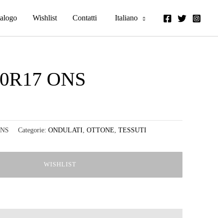
alogo
Wishlist
Contatti
Italiano
50R17 ONS
ONS
Categorie:
ONDULATI
,
OTTONE
,
TESSUTI
WISHLIST