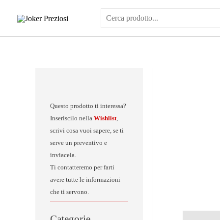
Vai
al
contenuto
Questo prodotto ti interessa?
Inseriscilo nella
Wishlist
,
scrivi cosa vuoi sapere, se ti
serve un preventivo e
inviacela.
Ti contatteremo per farti
avere tutte le informazioni
che ti servono.
Categorie