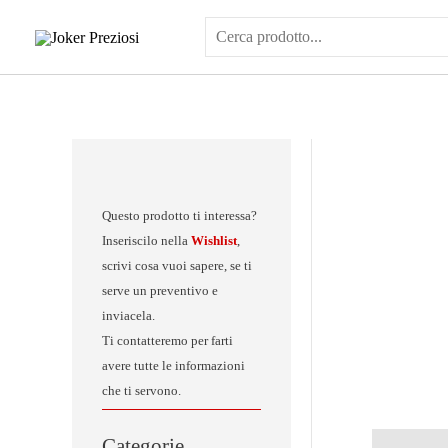
Vai
al
contenuto
Questo prodotto ti interessa?
Inseriscilo nella
Wishlist
,
scrivi cosa vuoi sapere, se ti
serve un preventivo e
inviacela.
Ti contatteremo per farti
avere tutte le informazioni
che ti servono.
Categorie