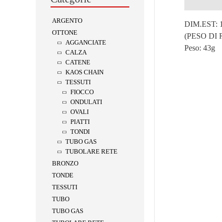
Descrizion
ARGENTO
DIM.EST: 
OTTONE
(PESO DI
AGGANCIATE
Peso:
43g
CALZA
CATENE
KAOS CHAIN
TESSUTI
FIOCCO
ONDULATI
OVALI
PIATTI
TONDI
TUBO GAS
TUBOLARE RETE
BRONZO
TONDE
TESSUTI
TUBO
TUBO GAS