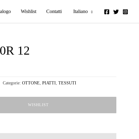
alogo
Wishlist
Contatti
Italiano
0R 12
Categorie:
OTTONE
,
PIATTI
,
TESSUTI
WISHLIST