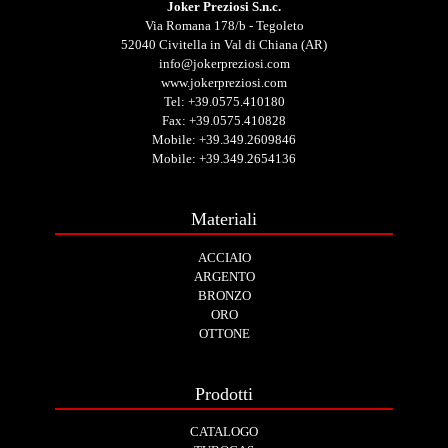
Joker Preziosi S.n.c.
Via Romana 178/b - Tegoleto
52040 Civitella in Val di Chiana (AR)
info@jokerpreziosi.com
www.jokerpreziosi.com
Tel:
+39.0575.410180
Fax: +39.0575.410828
Mobile:
+39.349.2609846
Mobile:
+39.349.2654136
Materiali
ACCIAIO
ARGENTO
BRONZO
ORO
OTTONE
Prodotti
CATALOGO