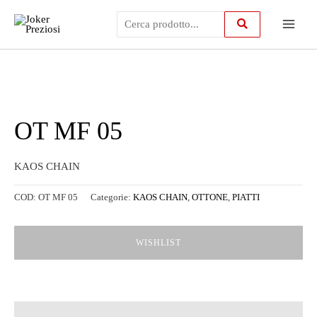
Vai
Main
al
contenuto
Menu
OT MF 05
KAOS CHAIN
COD:
OT MF 05
Categorie:
KAOS CHAIN
,
OTTONE
,
PIATTI
WISHLIST
Descrizione