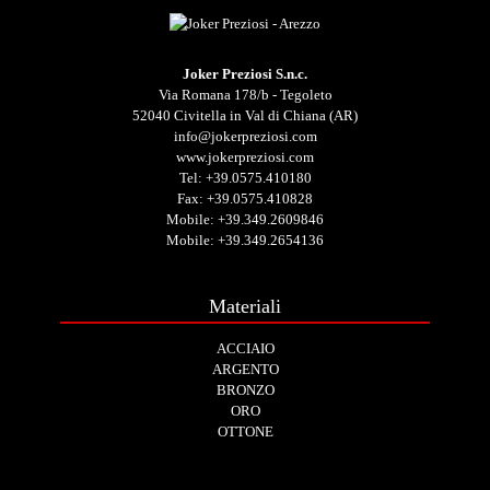
Joker Preziosi S.n.c.
Via Romana 178/b - Tegoleto
52040 Civitella in Val di Chiana (AR)
info@jokerpreziosi.com
www.jokerpreziosi.com
Tel:
+39.0575.410180
Fax: +39.0575.410828
Mobile:
+39.349.2609846
Mobile:
+39.349.2654136
Materiali
ACCIAIO
ARGENTO
BRONZO
ORO
OTTONE