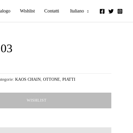
alogo
Wishlist
Contatti
Italiano
03
ategorie:
KAOS CHAIN
,
OTTONE
,
PIATTI
WISHLIST