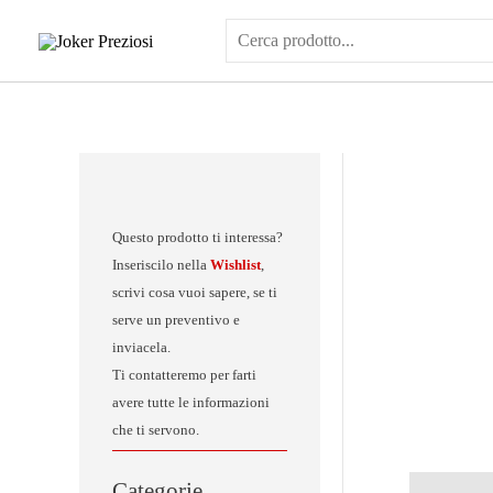
Vai
al
contenuto
Questo prodotto ti interessa?
Inseriscilo nella
Wishlist
,
scrivi cosa vuoi sapere, se ti
serve un preventivo e
inviacela.
Ti contatteremo per farti
avere tutte le informazioni
che ti servono.
Categorie