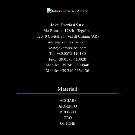
Joker Preziosi S.n.c.
Via Romana 178/b - Tegoleto
52040 Civitella in Val di Chiana (AR)
info@jokerpreziosi.com
www.jokerpreziosi.com
Tel:
+39.0575.410180
Fax: +39.0575.410828
Mobile:
+39.349.2609846
Mobile:
+39.349.2654136
Materiali
ACCIAIO
ARGENTO
BRONZO
ORO
OTTONE