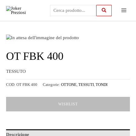
Vai
Main
al
contenuto
Menu
OT FBK 400
TESSUTO
COD:
OT FBK 400
Categorie:
OTTONE
,
TESSUTI
,
TONDI
WISHLIST
Descrizione