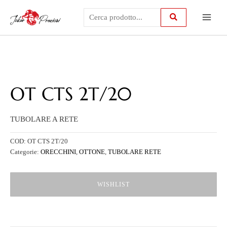
Vai
Main
al
contenuto
Menu
OT CTS 2T/20
TUBOLARE A RETE
COD:
OT CTS 2T/20
Categorie:
ORECCHINI
,
OTTONE
,
TUBOLARE RETE
WISHLIST