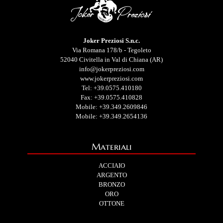
Joker Preziosi S.n.c.
Via Romana 178/b - Tegoleto
52040 Civitella in Val di Chiana (AR)
info@jokerpreziosi.com
www.jokerpreziosi.com
Tel:
+39.0575.410180
Fax: +39.0575.410828
Mobile:
+39.349.2609846
Mobile:
+39.349.2654136
Materiali
ACCIAIO
ARGENTO
BRONZO
ORO
OTTONE