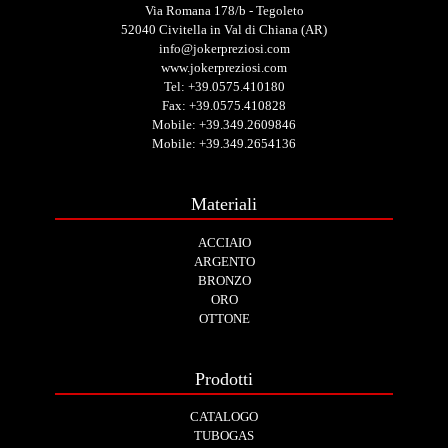
Via Romana 178/b - Tegoleto
52040 Civitella in Val di Chiana (AR)
info@jokerpreziosi.com
www.jokerpreziosi.com
Tel:
+39.0575.410180
Fax: +39.0575.410828
Mobile:
+39.349.2609846
Mobile:
+39.349.2654136
Materiali
ACCIAIO
ARGENTO
BRONZO
ORO
OTTONE
Prodotti
CATALOGO
TUBOGAS