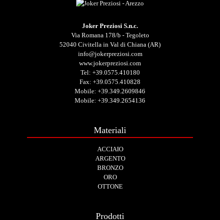
Joker Preziosi S.n.c.
Via Romana 178/b - Tegoleto
52040 Civitella in Val di Chiana (AR)
info@jokerpreziosi.com
www.jokerpreziosi.com
Tel:
+39.0575.410180
Fax: +39.0575.410828
Mobile:
+39.349.2609846
Mobile:
+39.349.2654136
Materiali
ACCIAIO
ARGENTO
BRONZO
ORO
OTTONE
Prodotti