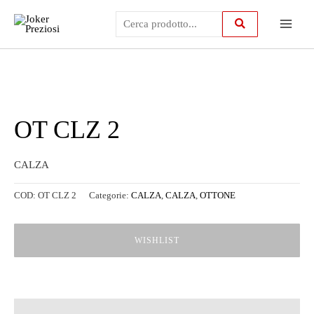
Vai
Main
al
contenuto
Menu
OT CLZ 2
CALZA
COD:
OT CLZ 2
Categorie:
CALZA
,
CALZA
,
OTTONE
WISHLIST
Descrizione