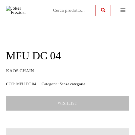
Vai
Main
al
contenuto
Menu
MFU DC 04
KAOS CHAIN
COD:
MFU DC 04
Categoria:
Senza categoria
WISHLIST
Descrizione