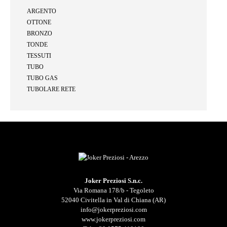
ARGENTO
OTTONE
BRONZO
TONDE
TESSUTI
TUBO
TUBO GAS
TUBOLARE RETE
Joker Preziosi S.n.c.
Via Romana 178/b - Tegoleto
52040 Civitella in Val di Chiana (AR)
info@jokerpreziosi.com
www.jokerpreziosi.com