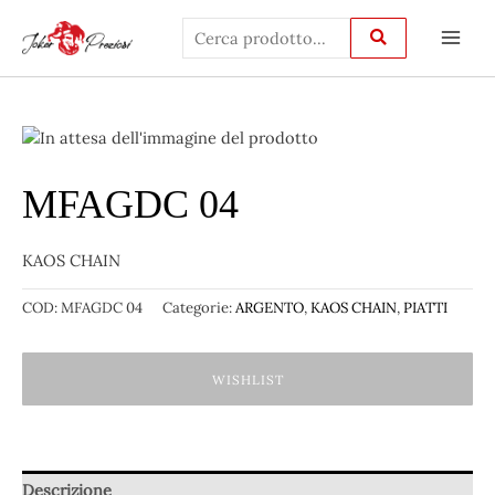
Vai
Main
al
Men
contenuto
MFAGDC 04
KAOS CHAIN
COD:
MFAGDC 04
Categorie:
ARGENTO
,
KAOS CHAIN
,
PIATTI
WISHLIST
Descrizione