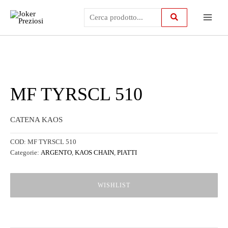
Vai
Main
al
contenuto
Menu
MF TYRSCL 510
CATENA KAOS
COD:
MF TYRSCL 510
Categorie:
ARGENTO
,
KAOS CHAIN
,
PIATTI
WISHLIST