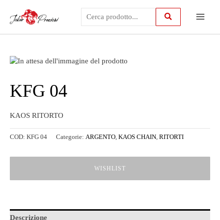
Vai
Main
al
contenuto
Menu
KFG 04
KAOS RITORTO
COD:
KFG 04
Categorie:
ARGENTO
,
KAOS CHAIN
,
RITORTI
WISHLIST
Descrizione