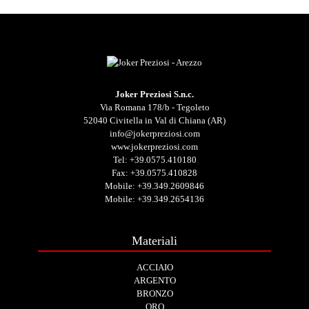
Joker Preziosi S.n.c.
Via Romana 178/b - Tegoleto
52040 Civitella in Val di Chiana (AR)
info@jokerpreziosi.com
www.jokerpreziosi.com
Tel:
+39.0575.410180
Fax: +39.0575.410828
Mobile:
+39.349.2609846
Mobile:
+39.349.2654136
Materiali
ACCIAIO
ARGENTO
BRONZO
ORO