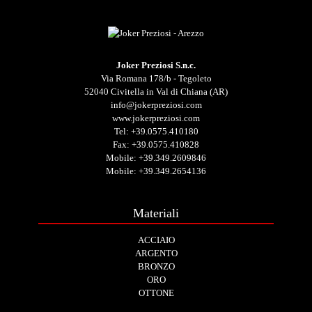
Joker Preziosi S.n.c.
Via Romana 178/b - Tegoleto
52040 Civitella in Val di Chiana (AR)
info@jokerpreziosi.com
www.jokerpreziosi.com
Tel:
+39.0575.410180
Fax: +39.0575.410828
Mobile:
+39.349.2609846
Mobile:
+39.349.2654136
Materiali
ACCIAIO
ARGENTO
BRONZO
ORO
OTTONE