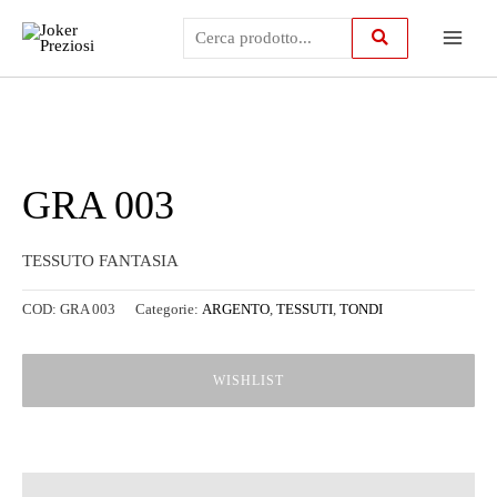
Vai
Main
al
contenuto
Menu
GRA 003
TESSUTO FANTASIA
COD:
GRA 003
Categorie:
ARGENTO
,
TESSUTI
,
TONDI
WISHLIST
Descrizione