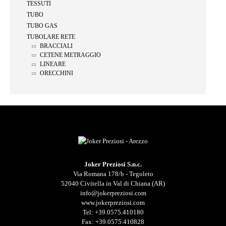
TESSUTI
TUBO
TUBO GAS
TUBOLARE RETE
BRACCIALI
CETENE METRAGGIO
LINEARE
ORECCHINI
Joker Preziosi S.n.c.
Via Romana 178/b - Tegoleto
52040 Civitella in Val di Chiana (AR)
info@jokerpreziosi.com
www.jokerpreziosi.com
Tel:
+39.0575.410180
Fax: +39.0575.410828