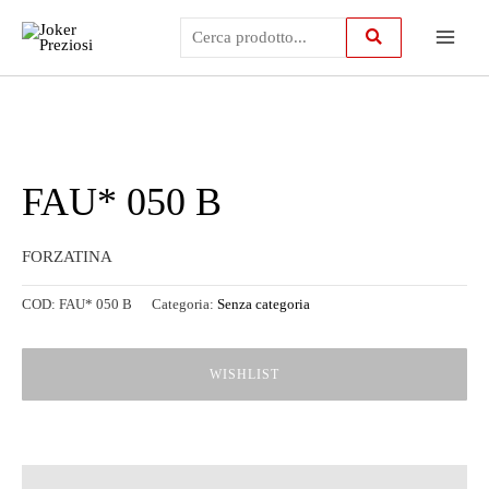
Vai
Main
al
contenuto
Menu
FAU* 050 B
FORZATINA
COD:
FAU* 050 B
Categoria:
Senza categoria
WISHLIST
Descrizione