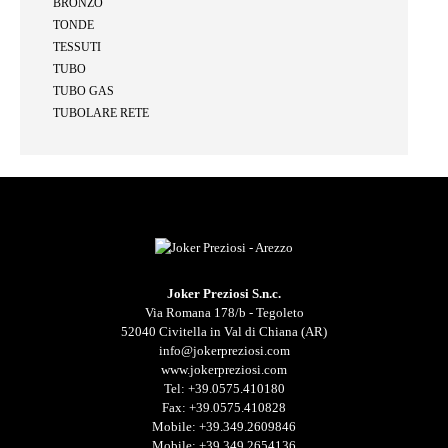
BRONZO
TONDE
TESSUTI
TUBO
TUBO GAS
TUBOLARE RETE
Joker Preziosi S.n.c.
Via Romana 178/b - Tegoleto
52040 Civitella in Val di Chiana (AR)
info@jokerpreziosi.com
www.jokerpreziosi.com
Tel:
+39.0575.410180
Fax: +39.0575.410828
Mobile:
+39.349.2609846
Mobile:
+39.349.2654136