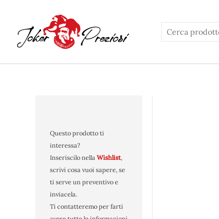
Vai
al
contenuto
Questo prodotto ti
interessa?
Inseriscilo nella
Wishlist
,
scrivi cosa vuoi sapere, se
ti serve un preventivo e
inviacela.
Ti contatteremo per farti
avere tutte le informazioni