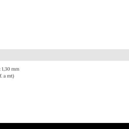
ne
: 1,30 mm
f. a mt)