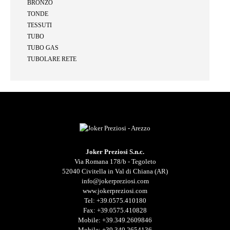
BRONZO
TONDE
TESSUTI
TUBO
TUBO GAS
TUBOLARE RETE
Joker Preziosi S.n.c.
Via Romana 178/b - Tegoleto
52040 Civitella in Val di Chiana (AR)
info@jokerpreziosi.com
www.jokerpreziosi.com
Tel:
+39.0575.410180
Fax: +39.0575.410828
Mobile:
+39.349.2609846
Mobile:
+39.349.2654136