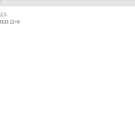
e
2.5
 RED 22+0