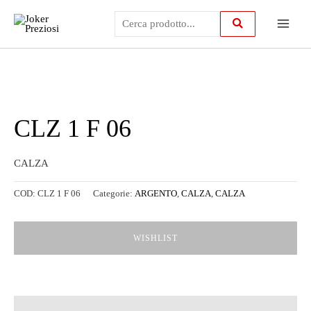
Vai
Main
al
contenuto
Menu
CLZ 1 F 06
CALZA
COD:
CLZ 1 F 06
Categorie:
ARGENTO
,
CALZA
,
CALZA
WISHLIST
Descrizione