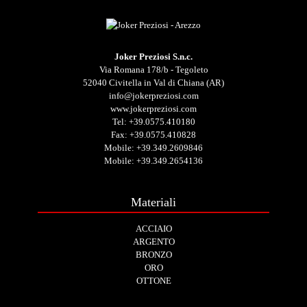
Joker Preziosi S.n.c.
Via Romana 178/b - Tegoleto
52040 Civitella in Val di Chiana (AR)
info@jokerpreziosi.com
www.jokerpreziosi.com
Tel:
+39.0575.410180
Fax: +39.0575.410828
Mobile:
+39.349.2609846
Mobile:
+39.349.2654136
Materiali
ACCIAIO
ARGENTO
BRONZO
ORO
OTTONE