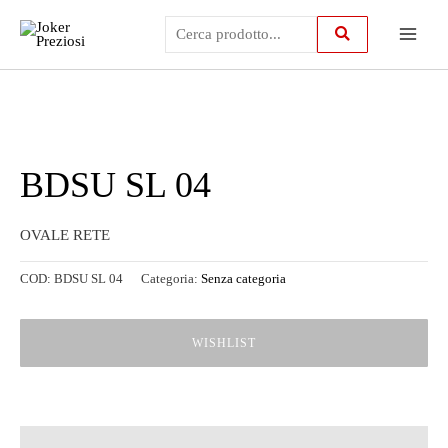
Vai
Main
al
contenuto
Menu
BDSU SL 04
OVALE RETE
COD:
BDSU SL 04
Categoria:
Senza categoria
WISHLIST
Descrizione