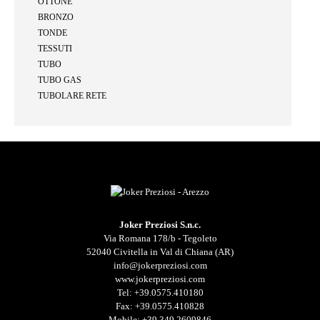
OTTONE
BRONZO
TONDE
TESSUTI
TUBO
TUBO GAS
TUBOLARE RETE
Joker Preziosi S.n.c.
Via Romana 178/b - Tegoleto
52040 Civitella in Val di Chiana (AR)
info@jokerpreziosi.com
www.jokerpreziosi.com
Tel:
+39.0575.410180
Fax: +39.0575.410828
Mobile:
+39.349.2609846