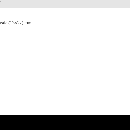
e
 ovale (13×22) mm
m