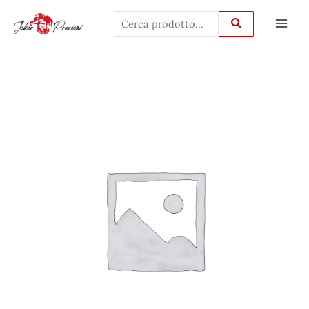
Vai
Main
al
Men
contenuto