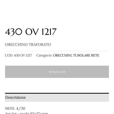
430 OV 1217
ORECCHINO TRAFORATO
COD:
430 OV 1217
Categorie:
ORECCHINI
,
TUBOLARE RETE
WISHLIST
Descrizione
MOD. 4/30
Avv.Int.: ovale (12×17) mm