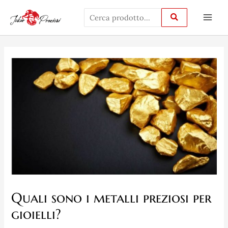
Vai
Main
al
Men
contenuto
Navigazione
articoli
Quali sono i metalli preziosi per
gioielli?