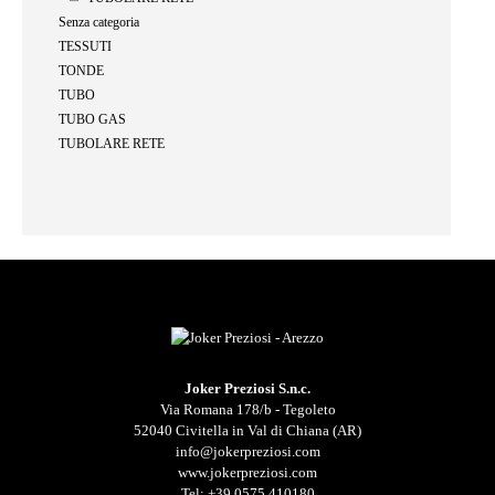
Senza categoria
TESSUTI
TONDE
TUBO
TUBO GAS
TUBOLARE RETE
Joker Preziosi S.n.c.
Via Romana 178/b - Tegoleto
52040 Civitella in Val di Chiana (AR)
info@jokerpreziosi.com
www.jokerpreziosi.com
Tel:
+39.0575.410180