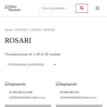
Vai
Main
al
contenuto
Menu
Home
/
OTTONE
/
CATENE
/ ROSARI
ROSARI
Visualizzazione di 1-20 di 28 risultati
OT RS3 f40 1/1-4CM
OT RS3 f40 1/1F
CATENA ROSARIO Pallina 3 mm
CATENA ROSARIO Pallina 3 mm