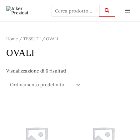
Vai
Main
al
Men
contenuto
Home
/
TESSUTI
/ OVALI
OVALI
Visualizzazione di 6 risultati