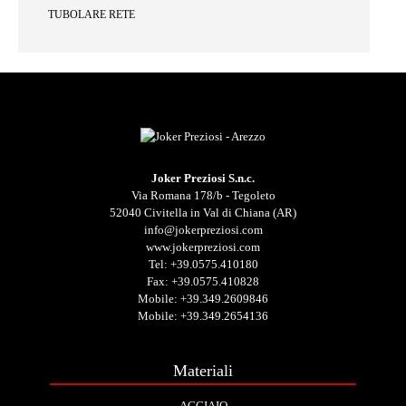
TUBOLARE RETE
Joker Preziosi S.n.c.
Via Romana 178/b - Tegoleto
52040 Civitella in Val di Chiana (AR)
info@jokerpreziosi.com
www.jokerpreziosi.com
Tel:
+39.0575.410180
Fax: +39.0575.410828
Mobile:
+39.349.2609846
Mobile:
+39.349.2654136
Materiali
ACCIAIO