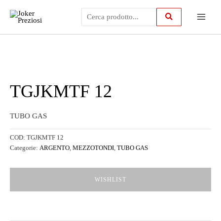
Vai
Main
al
contenuto
Menu
TGJKMTF 12
TUBO GAS
COD:
TGJKMTF 12
Categorie:
ARGENTO
,
MEZZOTONDI
,
TUBO GAS
WISHLIST