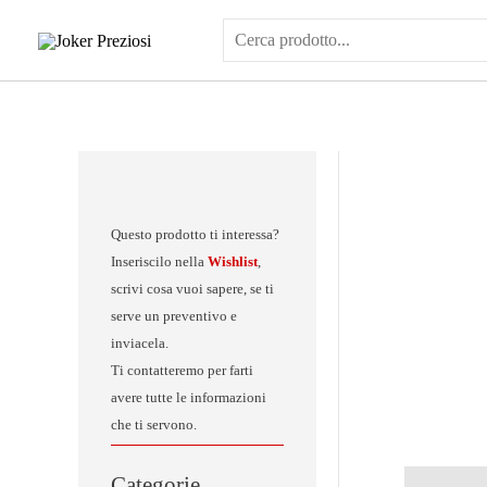
Vai
al
contenuto
Questo prodotto ti interessa?
Inseriscilo nella
Wishlist
,
scrivi cosa vuoi sapere, se ti
serve un preventivo e
inviacela.
Ti contatteremo per farti
avere tutte le informazioni
che ti servono.
Categorie