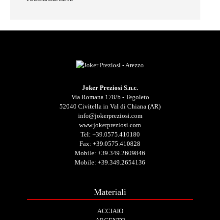
Joker Preziosi S.n.c.
Via Romana 178/b - Tegoleto
52040 Civitella in Val di Chiana (AR)
info@jokerpreziosi.com
www.jokerpreziosi.com
Tel:
+39.0575.410180
Fax: +39.0575.410828
Mobile:
+39.349.2609846
Mobile:
+39.349.2654136
Materiali
ACCIAIO