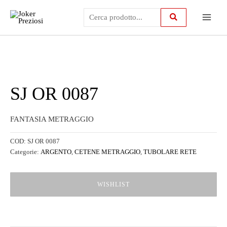
Vai
Main
al
contenuto
Menu
SJ OR 0087
FANTASIA METRAGGIO
COD:
SJ OR 0087
Categorie:
ARGENTO
,
CETENE METRAGGIO
,
TUBOLARE RETE
WISHLIST