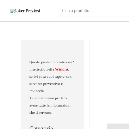
Vai
al
contenuto
Questo prodotto ti interessa?
Inseriscilo nella
Wishlist
,
scrivi cosa vuoi sapere, se ti
serve un preventivo e
inviacela.
Ti contatteremo per farti
avere tutte le informazioni
che ti servono.
Categorie