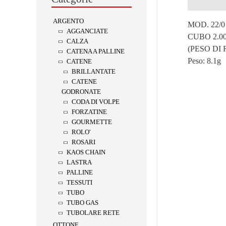
Descrizion
ARGENTO
MOD. 22/0
AGGANCIATE
CUBO 2.0
CALZA
(PESO DI
CATENA A PALLINE
Peso:
8.1g
CATENE
BRILLANTATE
CATENE
GODRONATE
CODA DI VOLPE
FORZATINE
GOURMETTE
ROLO'
ROSARI
KAOS CHAIN
LASTRA
PALLINE
TESSUTI
TUBO
TUBO GAS
TUBOLARE RETE
OTTONE