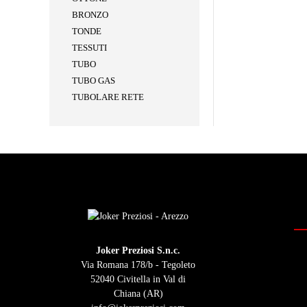
BRONZO
TONDE
TESSUTI
TUBO
TUBO GAS
TUBOLARE RETE
Joker Preziosi S.n.c.
Via Romana 178/b - Tegoleto
52040 Civitella in Val di
Chiana (AR)