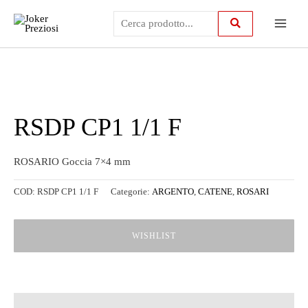
Vai
Main
al
contenuto
Menu
RSDP CP1 1/1 F
ROSARIO Goccia 7×4 mm
COD:
RSDP CP1 1/1 F
Categorie:
ARGENTO
,
CATENE
,
ROSARI
WISHLIST
Descrizione