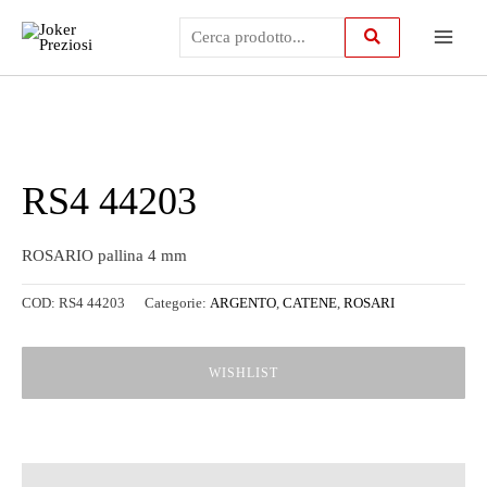
Vai
Main
al
contenuto
Menu
RS4 44203
ROSARIO pallina 4 mm
COD:
RS4 44203
Categorie:
ARGENTO
,
CATENE
,
ROSARI
WISHLIST
Descrizione