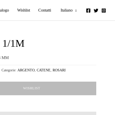
alogo
Wishlist
Contatti
Italiano
 1/1M
 3 MM
Categorie:
ARGENTO
,
CATENE
,
ROSARI
WISHLIST