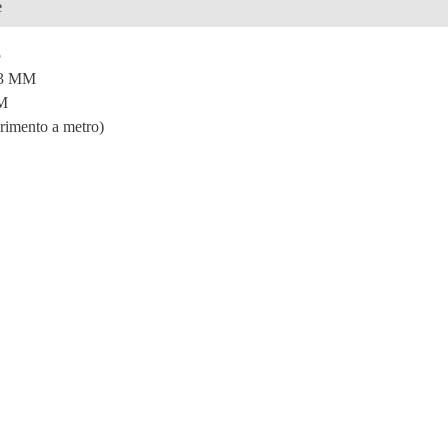
e
5
3 MM
M
erimento a metro)