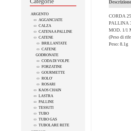
Categorie
Descrizion
ARGENTO
CORDA 2
AGGANCIATE
PALLINA 
CALZA
MOD. 1/1 
CATENA A PALLINE
(Peso di rif
CATENE
BRILLANTATE
Peso:
8.1g
CATENE
GODRONATE
CODA DI VOLPE
FORZATINE
GOURMETTE
ROLO'
ROSARI
KAOS CHAIN
LASTRA
PALLINE
TESSUTI
TUBO
TUBO GAS
TUBOLARE RETE