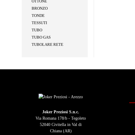
OTTONE
BRONZO
TONDE
TESSUTI
TUBO
TUBO GAS
TUBOLARE RETE
Joker Preziosi S.n.c.
Via Romana 178/b - Tegoleto
52040 Civitella in Val di
Chiana (AR)