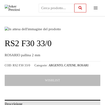
Vai
Main
al
contenuto
Menu
RS2 F30 33/0
ROSARIO pallina 2 mm
COD:
RS2 F30 33/0
Categorie:
ARGENTO
,
CATENE
,
ROSARI
WISHLIST
Descrizione