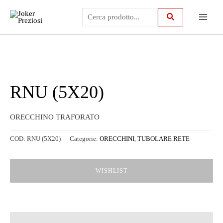
Vai
Main
al
contenuto
Menu
RNU (5X20)
ORECCHINO TRAFORATO
COD:
RNU (5X20)
Categorie:
ORECCHINI
,
TUBOLARE RETE
WISHLIST
Descrizione