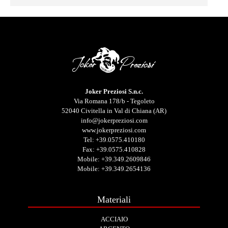
Joker Preziosi S.n.c.
Via Romana 178/b - Tegoleto
52040 Civitella in Val di Chiana (AR)
info@jokerpreziosi.com
www.jokerpreziosi.com
Tel:
+39.0575.410180
Fax: +39.0575.410828
Mobile:
+39.349.2609846
Mobile:
+39.349.2654136
Materiali
ACCIAIO