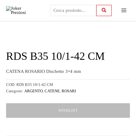
Vai
Main
al
contenuto
Menu
RDS B35 10/1-42 CM
CATENA ROSARIO Dischetto 3×4 mm
COD:
RDS B35 10/1-42 CM
Categorie:
ARGENTO
,
CATENE
,
ROSARI
WISHLIST