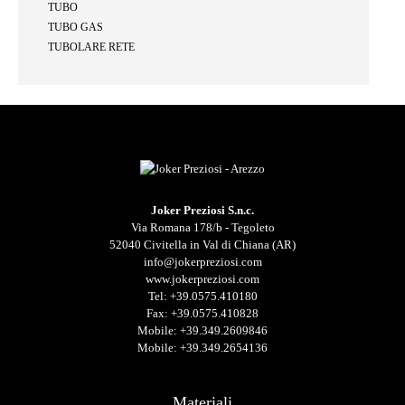
TUBO
TUBO GAS
TUBOLARE RETE
Joker Preziosi S.n.c.
Via Romana 178/b - Tegoleto
52040 Civitella in Val di Chiana (AR)
info@jokerpreziosi.com
www.jokerpreziosi.com
Tel:
+39.0575.410180
Fax: +39.0575.410828
Mobile:
+39.349.2609846
Mobile:
+39.349.2654136
Materiali