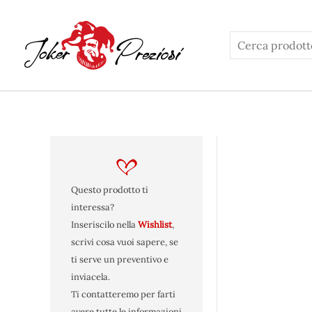
Vai
al
contenuto
Questo prodotto ti
interessa?
Inseriscilo nella
Wishlist
,
scrivi cosa vuoi sapere, se
ti serve un preventivo e
inviacela.
Ti contatteremo per farti
avere tutte le informazioni