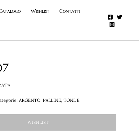
Catalogo
Wishlist
Contatti
07
RATA
ategorie:
ARGENTO
,
PALLINE
,
TONDE
WISHLIST