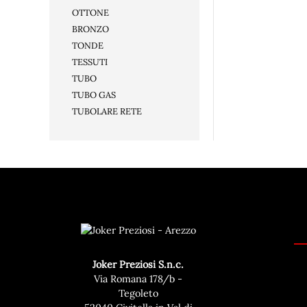
OTTONE
BRONZO
TONDE
TESSUTI
TUBO
TUBO GAS
TUBOLARE RETE
Joker Preziosi S.n.c.
Via Romana 178/b -
Tegoleto