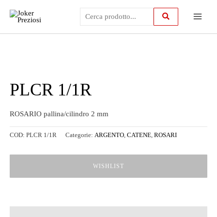
Vai
Main
al
contenuto
Menu
PLCR 1/1R
ROSARIO pallina/cilindro 2 mm
COD:
PLCR 1/1R
Categorie:
ARGENTO
,
CATENE
,
ROSARI
WISHLIST
Descrizione