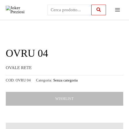
Vai
Main
al
contenuto
Menu
OVRU 04
OVALE RETE
COD:
OVRU 04
Categoria:
Senza categoria
WISHLIST
Descrizione