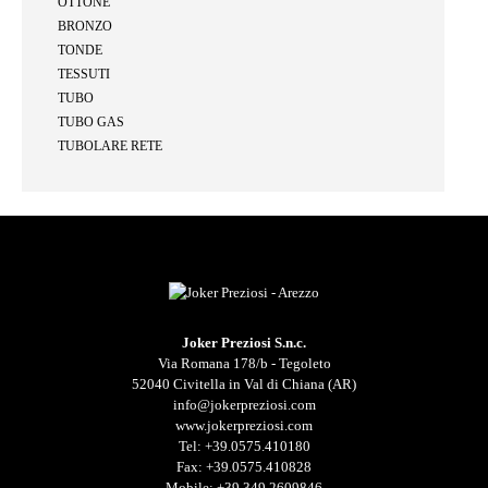
OTTONE
BRONZO
TONDE
TESSUTI
TUBO
TUBO GAS
TUBOLARE RETE
Joker Preziosi S.n.c.
Via Romana 178/b - Tegoleto
52040 Civitella in Val di Chiana (AR)
info@jokerpreziosi.com
www.jokerpreziosi.com
Tel:
+39.0575.410180
Fax: +39.0575.410828
Mobile:
+39.349.2609846