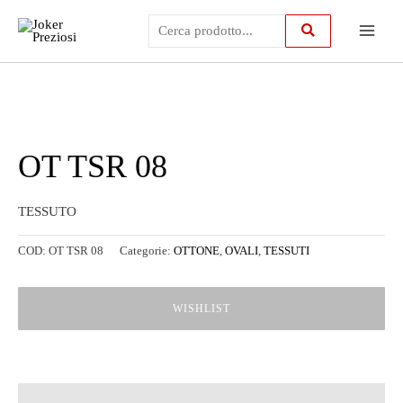
Vai
Main
al
contenuto
Menu
OT TSR 08
TESSUTO
COD:
OT TSR 08
Categorie:
OTTONE
,
OVALI
,
TESSUTI
WISHLIST
Descrizione