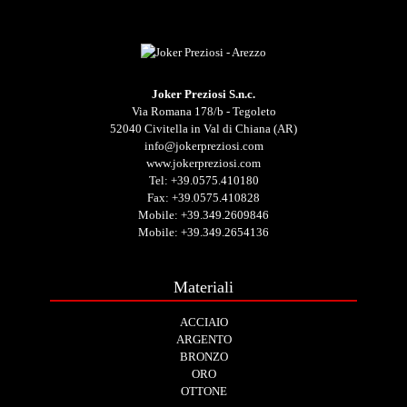
Joker Preziosi S.n.c.
Via Romana 178/b - Tegoleto
52040 Civitella in Val di Chiana (AR)
info@jokerpreziosi.com
www.jokerpreziosi.com
Tel:
+39.0575.410180
Fax: +39.0575.410828
Mobile:
+39.349.2609846
Mobile:
+39.349.2654136
Materiali
ACCIAIO
ARGENTO
BRONZO
ORO
OTTONE