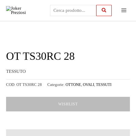
Vai
Main
al
contenuto
Menu
OT TS30RC 28
TESSUTO
COD:
OT TS30RC 28
Categorie:
OTTONE
,
OVALI
,
TESSUTI
WISHLIST
Descrizione