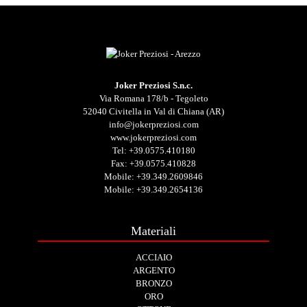
Joker Preziosi S.n.c.
Via Romana 178/b - Tegoleto
52040 Civitella in Val di Chiana (AR)
info@jokerpreziosi.com
www.jokerpreziosi.com
Tel:
+39.0575.410180
Fax: +39.0575.410828
Mobile:
+39.349.2609846
Mobile:
+39.349.2654136
Materiali
ACCIAIO
ARGENTO
BRONZO
ORO